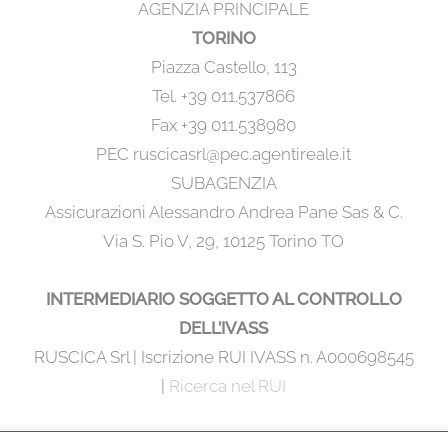
AGENZIA PRINCIPALE
TORINO
Piazza Castello, 113
Tel. +39 011.537866
Fax +39 011.538980
PEC ruscicasrl@pec.agentireale.it
SUBAGENZIA
Assicurazioni Alessandro Andrea Pane Sas & C.
Via S. Pio V, 29, 10125 Torino TO
INTERMEDIARIO SOGGETTO AL CONTROLLO
DELL’IVASS
RUSCICA Srl | Iscrizione RUI IVASS n. A000698545
|
Ricerca nel RUI