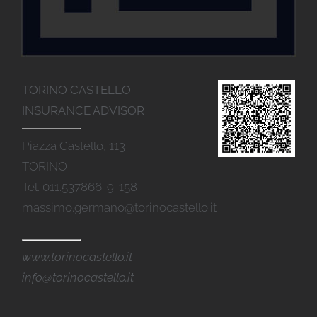
TORINO CASTELLO
INSURANCE ADVISOR
Piazza Castello, 113
TORINO
Tel. 011.537866-9-158
massimo.germano@torinocastello.it
www.torinocastello.it
info@torinocastello.it