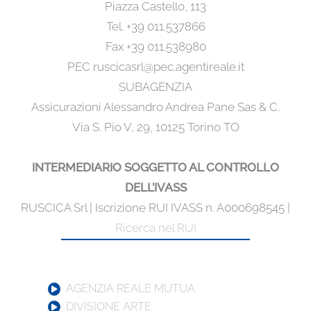
Piazza Castello, 113
Tel. +39 011.537866
Fax +39 011.538980
PEC ruscicasrl@pec.agentireale.it
SUBAGENZIA
Assicurazioni Alessandro Andrea Pane Sas & C.
Via S. Pio V, 29, 10125 Torino TO
INTERMEDIARIO SOGGETTO AL CONTROLLO
DELL’IVASS
RUSCICA Srl | Iscrizione RUI IVASS n. A000698545 |
Ricerca nel RUI
AGENZIA REALE MUTUA
DIVISIONE ARTE