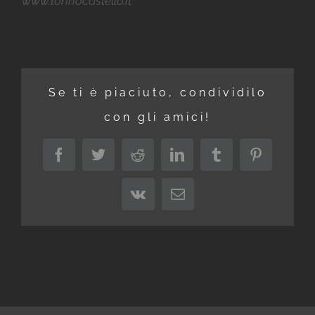
www.torinocastello.it
Se ti è piaciuto, condividilo
con gli amici!
Facebook
Twitter
Reddit
LinkedIn
Tumblr
Pinterest
Vk
Email