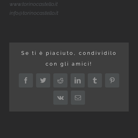
www.torinocastello.it
info@torinocastello.it
Se ti è piaciuto, condividilo
con gli amici!
Facebook
Twitter
Reddit
LinkedIn
Tumblr
Pinterest
Vk
Email