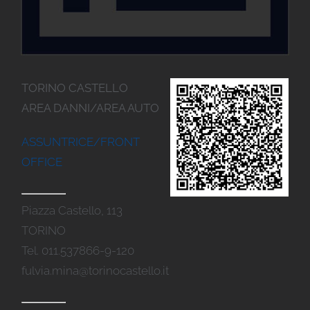
TORINO CASTELLO
AREA DANNI/AREA AUTO
ASSUNTRICE/FRONT
OFFICE
Piazza Castello, 113
TORINO
Tel. 011.537866-9-120
fulvia.mina@torinocastello.it