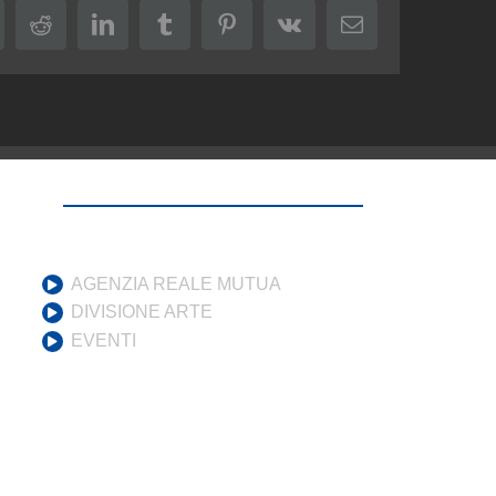
k
itter
Reddit
LinkedIn
Tumblr
Pinterest
Vk
Email
AGENZIA REALE MUTUA
DIVISIONE ARTE
EVENTI