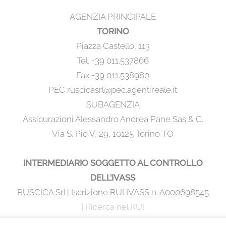
AGENZIA PRINCIPALE
TORINO
Piazza Castello, 113
Tel. +39 011.537866
Fax +39 011.538980
PEC ruscicasrl@pec.agentireale.it
SUBAGENZIA
Assicurazioni Alessandro Andrea Pane Sas & C.
Via S. Pio V, 29, 10125 Torino TO
INTERMEDIARIO SOGGETTO AL CONTROLLO
DELL’IVASS
RUSCICA Srl | Iscrizione RUI IVASS n. A000698545
|
Ricerca nel RUI