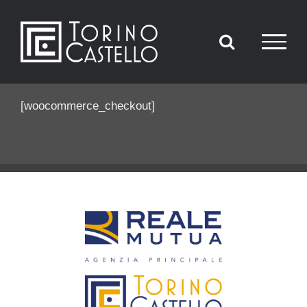
Salta
al
contenuto
[woocommerce_checkout]