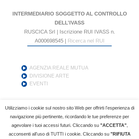
INTERMEDIARIO SOGGETTO AL CONTROLLO
DELL’IVASS
RUSCICA Srl | Iscrizione RUI IVASS n.
A000698545 |
Ricerca nel RUI
AGENZIA REALE MUTUA
DIVISIONE ARTE
EVENTI
Utilizziamo i cookie sul nostro sito Web per offrirti l'esperienza di
navigazione più pertinente, ricordando le tue preferenze per
agevolare i tuoi accessi futuri. Cliccando su
"ACCETTA"
,
© 2017-
2026 RUSCICA S.r.l. - All Rights Reserved | P.IVA:
acconsenti all'uso di TUTTI i cookie. Cliccando su
"RIFIUTA
12595190013 |
Reclami
|
Informativa Privacy
|
Cookie Policy
|