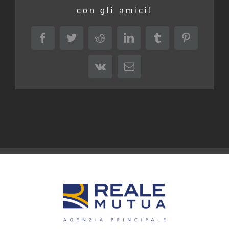
con gli amici!
Facebook
Twitter
Reddit
LinkedIn
Tumblr
Pinterest
Vk
Email