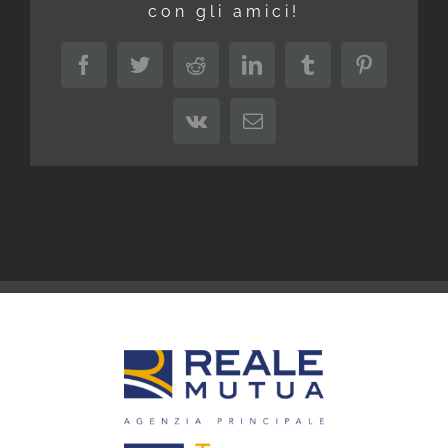
con gli amici!
Facebook
Twitter
Reddit
LinkedIn
Tumblr
Pinterest
Vk
Email