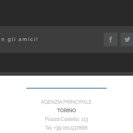
on gli amici!
Faceboo
Tw
AGENZIA PRINCIPALE
TORINO
Piazza Castello, 113
Tel. +39 011.537866