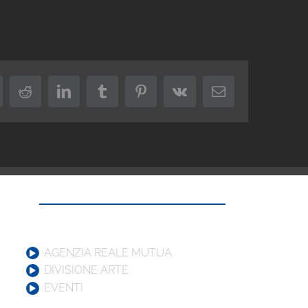
k
itter
Reddit
LinkedIn
Tumblr
Pinterest
Vk
Email
AGENZIA REALE MUTUA
DIVISIONE ARTE
EVENTI