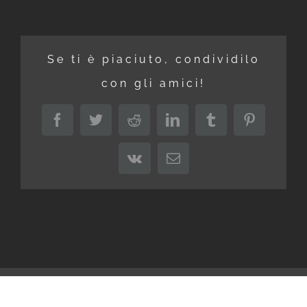
Se ti è piaciuto, condividilo
con gli amici!
Facebook
Twitter
Reddit
LinkedIn
Tumblr
Pinterest
Vk
Email