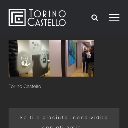
Salta
al
contenuto
Torino Castello
Se ti è piaciuto, condividilo
con gli amici!