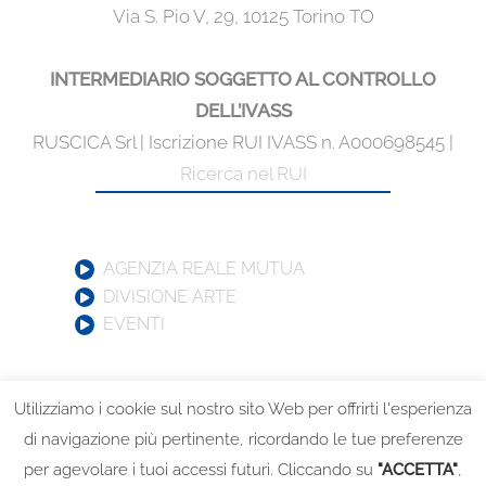
Via S. Pio V, 29, 10125 Torino TO
INTERMEDIARIO SOGGETTO AL CONTROLLO
DELL’IVASS
RUSCICA Srl | Iscrizione RUI IVASS n. A000698545 |
Ricerca nel RUI
AGENZIA REALE MUTUA
DIVISIONE ARTE
EVENTI
Utilizziamo i cookie sul nostro sito Web per offrirti l'esperienza
di navigazione più pertinente, ricordando le tue preferenze
per agevolare i tuoi accessi futuri. Cliccando su
"ACCETTA"
,
© 2017-
2026 RUSCICA S.r.l. - All Rights Reserved | P.IVA: 12595190013 |